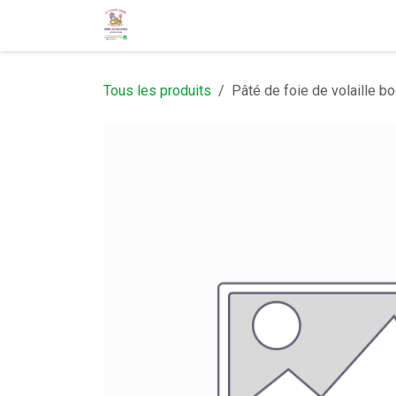
Se rendre au contenu
Page d'accueil
Réservation
Nou
Tous les produits
Pâté de foie de volaille b