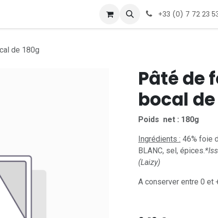
s trouver
Contactez-nous
+33 (0) 7 72 23 53
ocal de 180g
Pâté de f
bocal de
Poids net : 180g
Ingrédients :
46% foie d
BLANC, sel, épices.
*Iss
(Laizy)
A conserver entre 0 et